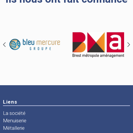
Liens
La société
Menuiserie
Métallerie