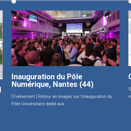
De nouveaux locaux pour
Renouard à Nantes
N
v
En ce début d’année, nous vous annoncions un projet
qui nous tient à ...