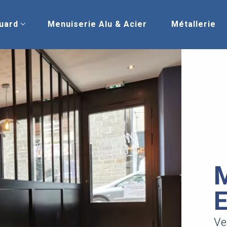
uard
Menuiserie Alu & Acier
Métallerie
Ve