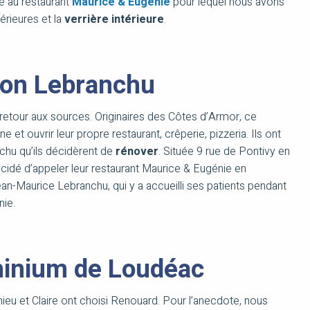
e au restaurant
Maurice & Eugénie
pour lequel nous avons
érieures et la
verrière intérieure
.
son Lebranchu
 retour aux sources. Originaires des Côtes d’Armor, ce
 et ouvrir leur propre restaurant, crêperie, pizzeria. Ils ont
chu qu’ils décidèrent de
rénover
. Située 9 rue de Pontivy en
écidé d’appeler leur restaurant Maurice & Eugénie en
an-Maurice Lebranchu, qui y a accueilli ses patients pendant
nie.
minium de Loudéac
hieu et Claire ont choisi Renouard. Pour l’anecdote, nous